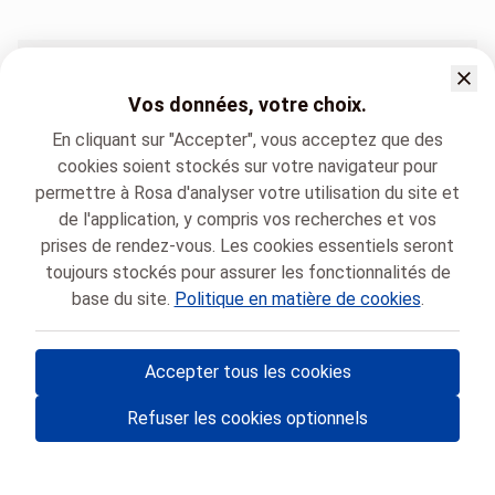
Sites hospitaliers
Vos données, votre choix.
Algologie Dinant (Saint-Vincent)
En cliquant sur "Accepter", vous acceptez que des
Algologie Sainte-Elisabeth
cookies soient stockés sur votre navigateur pour
permettre à Rosa d'analyser votre utilisation du site et
de l'application, y compris vos recherches et vos
prises de rendez-vous. Les cookies essentiels seront
toujours stockés pour assurer les fonctionnalités de
base du site.
Politique en matière de cookies
.
CHU UCL Namur
Algologie
Accepter tous les cookies
© Rosa ASBL
- Vos rendez-vous médicaux en Belgique 🇧🇪
Refuser les cookies optionnels
Politique de protection des données
Gestion des cookies et consentement